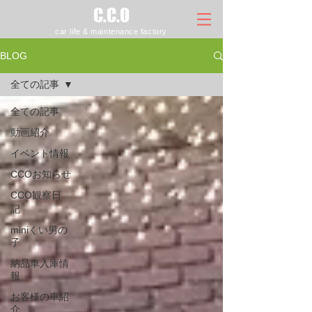
C.C.O
car life & maintenance factory
BLOG
全ての記事
全ての記事
動画紹介
イベント情報
CCOお知らせ
CCO観察日
記
miniくい男の
子
納品車入庫情
報
お客様の車紹
介