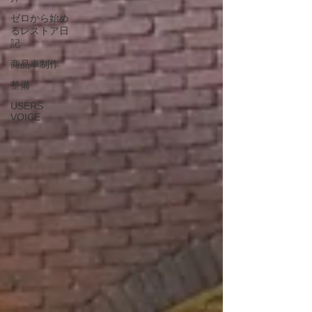
ゼロから始め
るレストア日
記
商品車制作
整備
USERS
VOICE