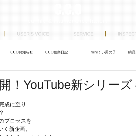
C.C.O
car life & maintenance factory
USER'S VOICE
SERVICE
INSPEC
CCOお知らせ
CCO観察日記
miniくい男の子
納品
ストア日記
商品車制作
整備
USERS VOICE
開！YouTube新シリーズ
完成に至り
？
のプロセスを
ていく新企画。