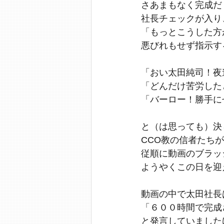
さあまもなく完成だ
社長チェックが入り
「もっとこうした方
悪びれもせず指示す
「おい太田純司！夜
「どんだけ苦労した
「バーロー！勝手に
と（は思っても）決
CCO教の信者たち
従順に動画のブラッ
ようやくこの日を迎
動画の中で太田社長
「６００時間で完成
と発言していました