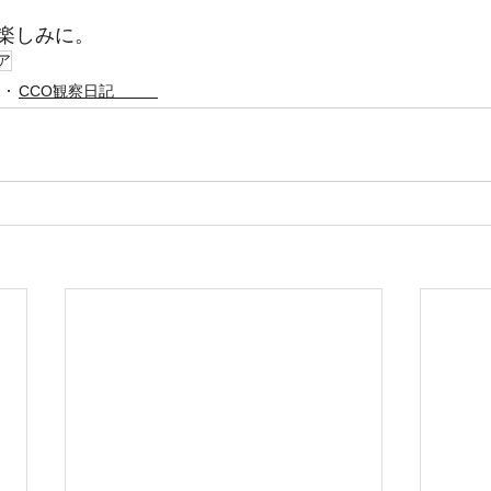
楽しみに。
ア
CCO観察日記