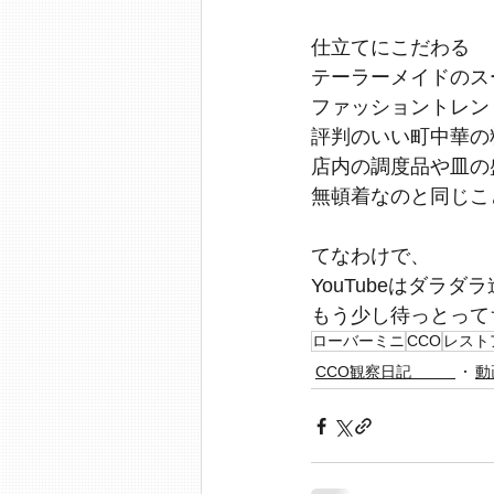
仕立てにこだわる
テーラーメイドのス
ファッショントレン
評判のいい町中華の
店内の調度品や皿の
無頓着なのと同じこ
てなわけで、
YouTubeはダラダ
もう少し待っとって
ローバーミニ
CCO
レスト
CCO観察日記
動