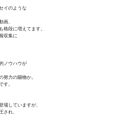
セイのような
動画、
も格段に増えてます。
報収集に
、
的ノウハウが
の努力の賜物か。
です。
登場していますが、
圧され、