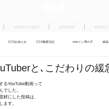
C.C.O
car life & maintenance factory
USER'S VOICE
SERVICE
INSPEC
CCOお知らせ
CCO観察日記
miniくい男の子
納品
ストア日記
商品車制作
整備
USERS VOICE
 YouTuberと､こだわりの
るYouTube動画って
んでした。
題材にした投稿は、
します。