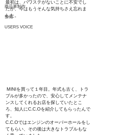
最初は、パワステがないことに不安でし
商品車制作
たが、今はもうそんな気持ちさえ忘れま
した。
整備
USERS VOICE
 MINIを買って１年目。年式も古く、トラ
ブルが多かったので、安心してメンテナ
ンスしてくれるお店を探していたとこ
ろ、知人にC.C.Oを紹介してもらったんで
す。
C.C.Oではエンジンのオーバーホールをし
てもらい、その後は大きなトラブルもな