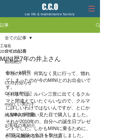
C.C.O
car life & maintenance factory
記事
全ての記事
工場長
全ての記事
2017年10月1日
MINI歴7年の井上さん
動画紹介
イベント情報
車検の時に、何気なく見に行って、惚れ
てしまったのが今のMINIとのお出会いで
CCOお知らせ
す。
CCO観察日記
それまでは、ルパン三世に出てくるクル
マと間違えていたぐらいなので、クルマ
miniくい男の子
に詳しいわけではないんですが、とにか
くMINIの可愛い見た目で購入しました。
納品車入庫情報
それが2010年の、自分への誕生日プレゼ
お客様の車紹介
ントでした。しかもMINIに乗るために、
AT限定解除の免許を取り直しました。
ゼロから始めるレストア日記