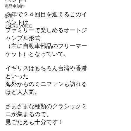
ベント！
商品車制作
今年で２４回目を迎えるこのイ
整備
ベントは、
USERS VOICE
ファミリーで楽しめるオートジ
ャンブル形式
（主に自動車部品のフリーマー
ケット）となっていて、
イギリスはもちろん台湾や香港
といった
海外からのミニファンも訪れる
ほど大人気。
さまざまな種類のクラシックミ
ニが集まるので、
見ごたえも十分です！