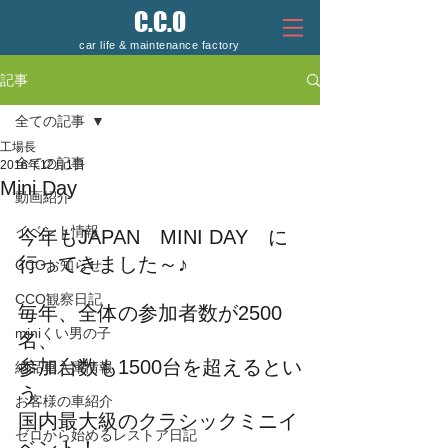
C.C.O
car life & maintenance factory
記事
全ての記事
工場長
全ての記事
2016年12月1日
Mini Day
動画紹介
イベント情報
今年もJAPAN　MINI DAY　に
行ってきました～♪
CCOお知らせ
CCO観察日記
毎年、全体の参加者数が2500
miniくい男の子
名、
参加台数も1500台を超えるとい
納品車入庫情報
う
お客様の車紹介
国内最大級のクラシックミニイ
ゼロから始めるレストア日記