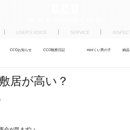
C.C.O
car life & maintenance factory
USER'S VOICE
SERVICE
INSPEC
CCOお知らせ
CCO観察日記
miniくい男の子
納品
ストア日記
商品車制作
整備
USERS VOICE
敷居が高い？
。
再会が気まずい