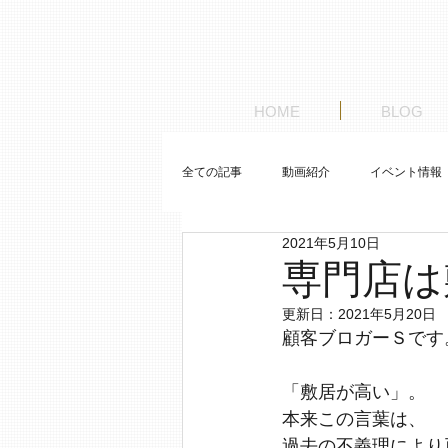
HOME
BLOG
全ての記事
動画紹介
イベント情報
2021年5月10日
お客様の車紹介
ゼロから始めるレ
専門店は
更新日：
2021年5月20日
顧客ブロガーＳです
「敷居が高い」。
本来この言葉は、
過去の不義理により