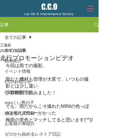
C.C.O
car life & maintenance factory
記事
全ての記事
工場長
全ての記事
2020年7月28日
走行プロモーションビデオ
動画紹介
今回は雨での撮影。
イベント情報
雨だと機材も管理が大変で、いつもの撮
CCOお知らせ
影とは少し違い
CCO観察日記
少数精鋭で挑みました！
miniくい男の子
でも、雨だからこそ撮れたMINIの色っぽ
さが少しブルーがかった
納品車入庫情報
梅雨の景色とマッチしてると思います(^^)/
お客様の車紹介
ゼロから始めるレストア日記