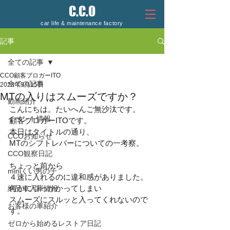
C.C.O
car life & maintenance factory
記事
全ての記事
CCO顧客ブロガーITO
全ての記事
2023年9月15日
MTの入りはスムーズですか？
動画紹介
こんにちは。たいへんご無沙汰です。
イベント情報
顧客ブロガーITOです。
本日はタイトルの通り、
CCOお知らせ
MTのシフトレバーについての一考察。
CCO観察日記
ちょっと前から
miniくい男の子
４速に入れるのに違和感がありました。
何かに引っかかってしまい
納品車入庫情報
スムーズにスルッと入ってくれないので
お客様の車紹介
す。
ゼロから始めるレストア日記