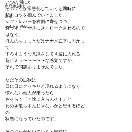
いつの間にか
商品車制作
そのクセが常態化していくと同時に、
私もコツを掴んでいきました。
整備
シフトレバーを右側に寄せつつ、
USERS VOICE
真っすぐ下向きにストロークさせるので
はなく、
ほんのちょっとだけナナメ左下に向かっ
て
下ろすような意識をして４速に入れる。
超ビミョ〜〜〜〜〜な感覚ですが、
それで問題ありませんでした。
ただその症状は
日に日にクッキリと現れるようになり、
慣れない他人が乗ったら
おそらく『４速に入らんぞ！』と
わめき散らすんじゃないかと思えるほど
の
状態になっていたのです。
そのクセが付いていくと同時に