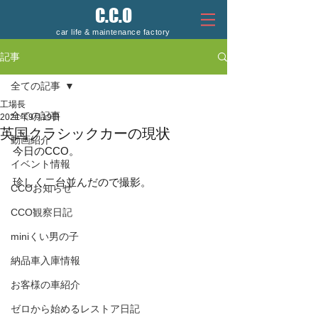
C.C.O
car life & maintenance factory
記事
全ての記事
工場長
全ての記事
2021年9月19日
英国クラシックカーの現状
動画紹介
今日のCCO。
イベント情報
珍しく二台並んだので撮影。
CCOお知らせ
CCO観察日記
miniくい男の子
納品車入庫情報
お客様の車紹介
ゼロから始めるレストア日記