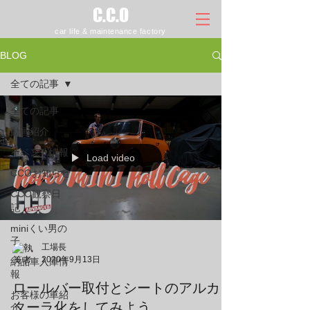
C.C.O
car life & maintenance factory
BLOG
全ての記事
全ての記事
動画紹介
イベント情報
Load video
CCOお知らせ
CCO観察日
記
miniくい男の
子
工場長
2020年9月13日
納品車入庫情
報
ロールバー取付とシートのアルカン
お客様の車紹
ターラ化をしてみよう。
介