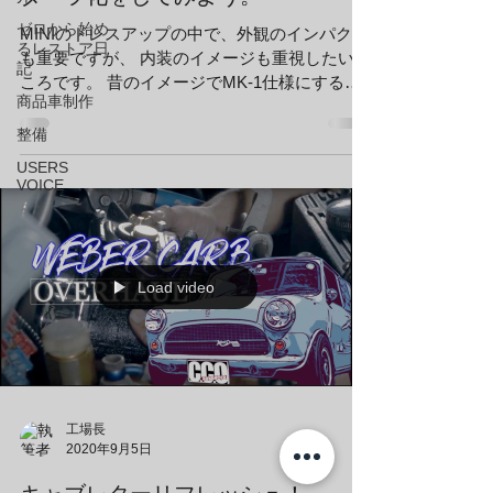
ゼロから始め
MINIのドレスアップの中で、外観のインパクト
るレストア日
も重要ですが、 内装のイメージも重視したいと
記
ころです。 昔のイメージでMK-1仕様にするの
商品車制作
もよし。 今どきのメーターでスポーティーに仕
上げるのもよし。 方向性は多種多様です。...
整備
USERS
VOICE
Load video
工場長
2020年9月5日