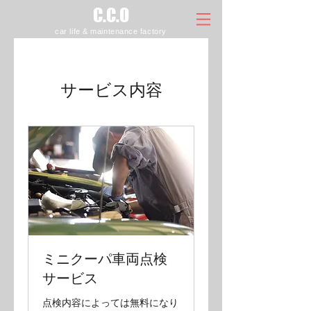
C.C.O
car life & maintenance factory
サービス内容
ミニクーパ車両点検
サービス
点検内容によっては無料になり