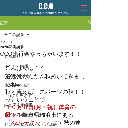
C.C.O
car life & maintenance factory
記事
全ての記事
イベント
全ての記事
2018年9月3日
CCO走行会やっちゃいます！！
動画紹介
イベント情報
こんばんは＾＾
最近はだんだん秋めいてきまし
CCOお知らせ
たね…
CCO観察日記
秋と言えば、スポーツの秋！！
miniくい男の子
っということで
納品車入庫情報
１０月８日(月・祝）体育の
日！！
岐阜県瑞浪市にある
お客様の車紹介
『YZサーキット』
にて秋の運
ゼロから始めるレストア日記