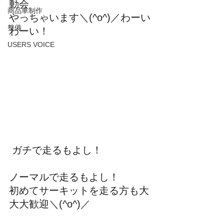
動会
商品車制作
やっちゃいます＼(^o^)／わーい
整備
わーい！
USERS VOICE
 ガチで走るもよし！
ノーマルで走るもよし！
初めてサーキットを走る方も大
大大歓迎＼(^o^)／