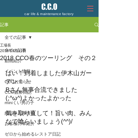
C.C.O
car life & maintenance factory
記事
全ての記事
工場長
全ての記事
2018年6月11日
2018 CCO春のツーリング その２
動画紹介
イベント情報
はい！到着しました伊木山ガー
デン！！
CCOお知らせ
Bさん無事合流できました
CCO観察日記
(;^ω^)よかったよかった
miniくい男の子
気を取り直して！旨い肉、みん
納品車入庫情報
なで喰らいましょう(^^)/
お客様の車紹介
ゼロから始めるレストア日記