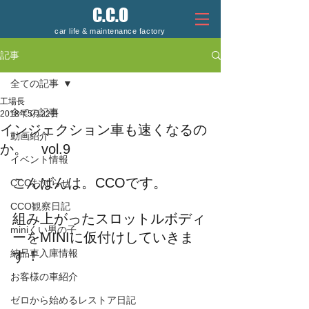
C.C.O
car life & maintenance factory
記事
全ての記事
工場長
全ての記事
2018年5月22日
インジェクション車も速くなるの
動画紹介
か。 vol.9
イベント情報
こんばんは。CCOです。
CCOお知らせ
CCO観察日記
組み上がったスロットルボディ
miniくい男の子
ーをMINIに仮付けしていきま
納品車入庫情報
す！
お客様の車紹介
ゼロから始めるレストア日記