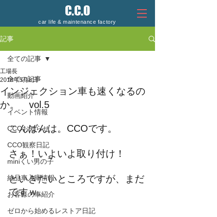
C.C.O
car life & maintenance factory
記事
全ての記事
工場長
全ての記事
2018年5月8日
インジェクション車も速くなるの
動画紹介
か。 vol.5
イベント情報
こんばんは。CCOです。
CCOお知らせ
CCO観察日記
さぁ！いよいよ取り付け！
miniくい男の子
といきたいところですが、まだ
納品車入庫情報
ですｗ。
お客様の車紹介
ゼロから始めるレストア日記