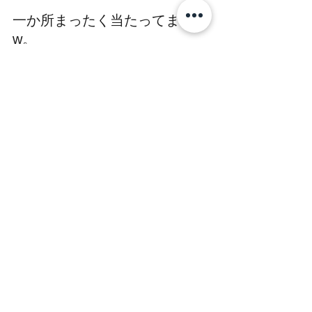
一か所まったく当たってません
w。
でも新品部品といえどもこんな
もんです。
シングルキャブレターを乗って
いる方が、新品のツインキャブ
を付けて調子が悪くなったり、
インジェクション車のオーバー
ホールで一度インテークマニホ
ールドを
脱着したりしてそのあと不具合
が出るのは結構ここだったりし
ます。
もちろんここにはガスケットが