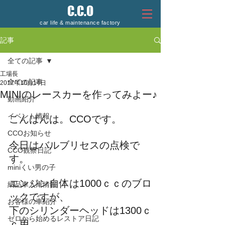
C.C.O
car life & maintenance factory
記事
全ての記事
工場長
全ての記事
2017年10月14日
MINIのレースカーを作ってみよー♪
動画紹介
イベント情報
こんばんは。CCOです。
CCOお知らせ
今日はバルブリセスの点検で
CCO観察日記
す。
miniくい男の子
エンジン自体は1000ｃｃのブロ
納品車入庫情報
ックですが、
お客様の車紹介
下のシリンダーヘッドは1300ｃ
ゼロから始めるレストア日記
ｃ用