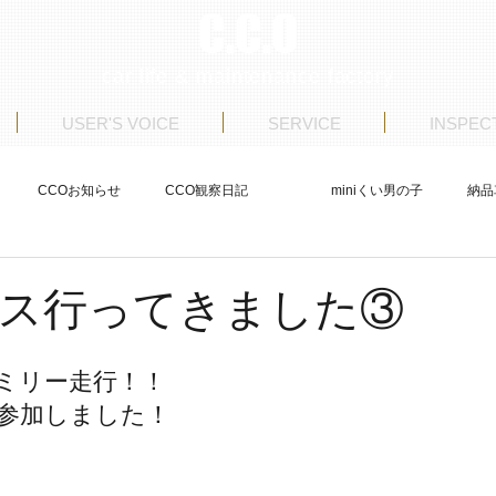
C.C.O
car life & maintenance factory
USER'S VOICE
SERVICE
INSPEC
CCOお知らせ
CCO観察日記
miniくい男の子
納品
ストア日記
商品車制作
整備
USERS VOICE
ス行ってきました③
ミリー走行！！
台参加しました！