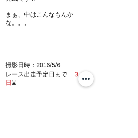
まぁ、中はこんなもんか
な。。。
撮影日時：2016/5/6
レース出走予定日まで　
３１８
日
⌛
#mini
#レースカー
#1000ccチューニング
miniくい男の子