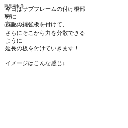
商品車制作
今日はサブフレームの付け根部
整備
分に
市販の補強板を付けて、
USERS VOICE
さらにそこから力を分散できる
ように
延長の板を付けていきます！
イメージはこんな感じ↓