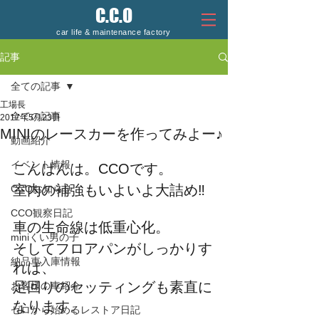
C.C.O
car life & maintenance factory
記事
全ての記事
工場長
全ての記事
2017年5月23日
MINIのレースカーを作ってみよー♪
動画紹介
イベント情報
こんばんは。CCOです。
室内の補強もいよいよ大詰め‼
CCOお知らせ
CCO観察日記
車の生命線は低重心化。
miniくい男の子
そしてフロアパンがしっかりす
納品車入庫情報
れば、
足回りのセッティングも素直に
お客様の車紹介
なります。
ゼロから始めるレストア日記