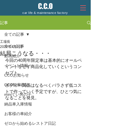
C.C.O
car life & maintenance factory
記事
全ての記事
工場長
全ての記事
2022年4月7日
結局こうなる・・・
動画紹介
今回の40周年限定車は基本的にオールペ
イベント情報
イントをせず商品化していくというコン
セプト。
CCOお知らせ
CCO観察日記
ボディー関係はなるべくバラさず低コス
トで作っていく予定ですが、ひとつ気に
miniくい男の子
なることを発見。
納品車入庫情報
お客様の車紹介
ゼロから始めるレストア日記