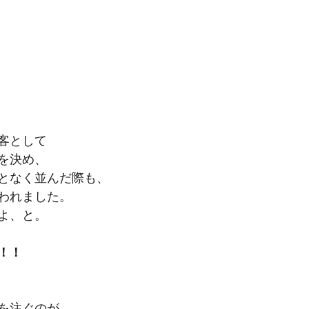
客として
を決め、
となく並んだ際も、
われました。
よ、と。
！！
を注ぐのが