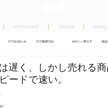
C.C.O
car life & maintenance factory
USER'S VOICE
SERVICE
INSPEC
CCOお知らせ
CCO観察日記
miniくい男の子
納品
ストア日記
商品車制作
整備
USERS VOICE
は遅く、しかし売れる商
ピードで速い。
。
が