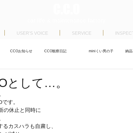
C.C.O
car life & maintenance factory
USER'S VOICE
SERVICE
INSPEC
CCOお知らせ
CCO観察日記
miniくい男の子
納品
ストア日記
商品車制作
整備
USERS VOICE
.Oとして…。
。
Oです。
e更新の休止と同時に
、
魔するカスハラも自粛し、