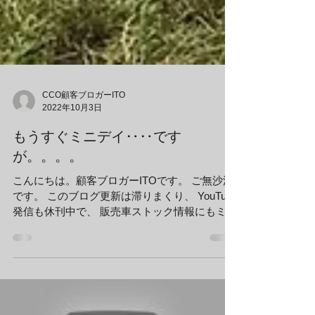
CCO顧客ブロガーITO
2022年10月3日
もうすぐミニデイ‥‥です
が。。。。
こんにちは。顧客ブロガーITOです。 ご無沙汰
です。 このブログ更新は滞りまくり、 YouTube
発信も休刊中で、 販売車ストック情報にもミニ
はなく、 草レースでも不参加が続き、 しかも
11月に数年ぶりの開催になる 浜名湖ミニデイも
恒例になっていたクラブサイトでの参加や...