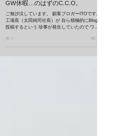
CCO顧客ブロガーITO
2022年5月6日
GW休暇…のはずのC.C.O。
ご無沙汰しています。 顧客ブロガーITOです。
工場長（太田純司社長）が 自ら積極的にBlogを
投稿するという 珍事が発生していたので ワタ
シが出しゃばるのを控えていましたが、 久々に
ワタシが投稿します。 世の中はゴールデンウィ
ーク。 C.C.Oでも働く人たちの...